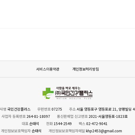
서비스이용약관
개인정보처리방침
사명
국민건강플러스
우편번호
07275
주소
서울 영등포구 영등포로 21, 양평빌딩 4
사업자 등록번호
264-81-18097
통신판매업 신고번호
2021-서울영등포-1823호
대표
손태석
전화
1544-2549
팩스
02-472-9041
개인정보보호책임자
손태석
개인정보보호책임자메일
khp2453@gmail.com