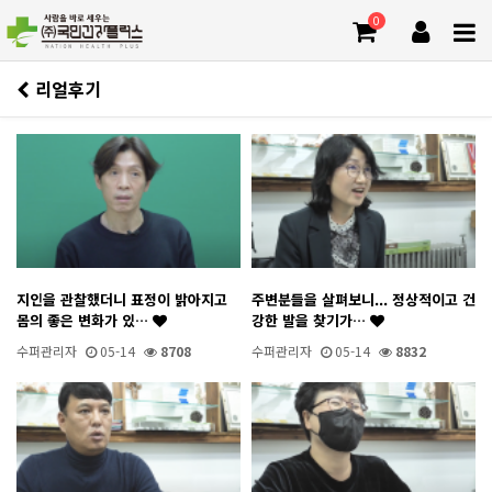
0
리얼후기
지인을 관찰했더니 표정이 밝아지고
주변분들을 살펴보니... 정상적이고 건
몸의 좋은 변화가 있…
강한 발을 찾기가…
수퍼관리자
05-14
8708
수퍼관리자
05-14
8832