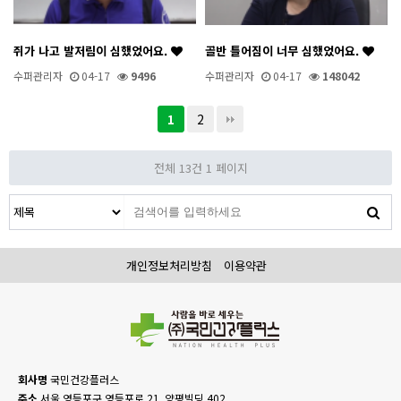
쥐가 나고 발저림이 심했었어요.
골반 틀어짐이 너무 심했었어요.
수퍼관리자
04-17
9496
수퍼관리자
04-17
148042
2
1
전체 13건
1 페이지
개인정보처리방침
이용약관
회사명
국민건강플러스
주소
서울 영등포구 영등포로 21, 양평빌딩 402